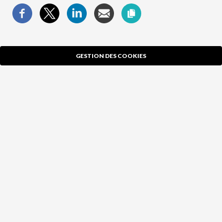
GESTION DES COOKIES
X
Ce site utilise des cookies et vous donne le contrôle sur ceux
que vous souhaitez activer
TOUT ACCEPTER
TOUT REFUSER
PERSONNALISER
CONTACT ET ACCÈS
ESPACE PRO
|
NOS PARTENAIRES
|
FAQ
|
MENTIONS LÉGALES
|