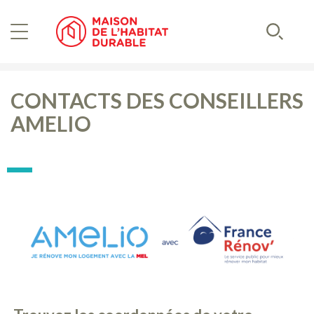
Aller
Panneau de gestion des cookies
au
contenu
Recherc
principal
CONTACTS DES CONSEILLERS
AMELIO