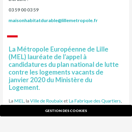
03 59 00 03 59
maisonhabitatdurable@lillemetropole.fr
La Métropole Européenne de Lille
(MEL) lauréate de l’appel à
candidatures du plan national de lutte
contre les logements vacants de
janvier 2020 du Ministère du
Logement.
La
MEL
, la
Ville de Roubaix
et
La Fabrique des Quartiers
,
font partie, depuis le 4 mai 2021, des
68 lauréats
GESTION DES COOKIES
nationaux
. Cela complète la concession d’aménagement
spécifiquement dédiée à la remobilisation du parc en
X
déshérence. Cette action permet déjà une intervention
Ce site utilise des cookies et vous donne le contrôle sur ceux
sur le recyclage des logements les plus dégradés, avec